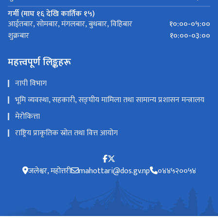
गर्मी (माघ १६ देखि कार्तिक १५)
१०:००-०५:००
आईतबार, सोमबार, मंगलबार, बुधबार, विहिबार
१०:००-०३:००
शुक्रबार
महत्त्वपूर्ण लिङ्कहरू
नापी विभाग
भूमि व्यवस्था, सहकारी, सङ्घीय मामिला तथा सामान्य प्रशासन मन्त्रालय
मेरोकित्ता
राष्ट्रिय प्राकृतिक स्रोत तथा वित्त आयोग
जलेश्वर, महोत्तरी
mahottari@dos.gv.np
०४४५२००५४